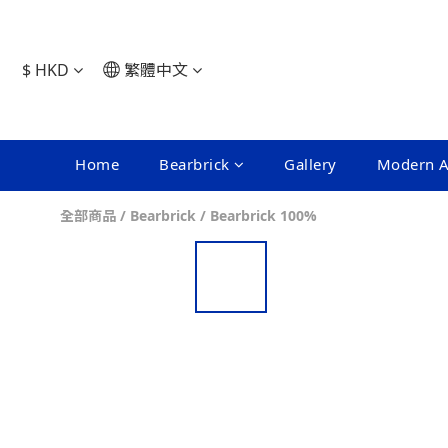
$
HKD
繁體中文
Home
Bearbrick
Gallery
Modern A
全部商品
/
Bearbrick
/
Bearbrick 100%