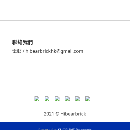
聯絡我們
電郵 / hibearbrickhk@gmail.com
2021 © Hibearbrick
Powered by
SHOPLINE Payments