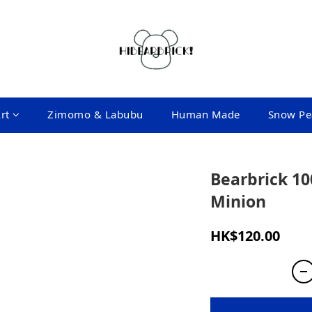
rt
Zimomo & Labubu
Human Made
Snow Pe
Bearbrick 10
Minion
HK$120.00