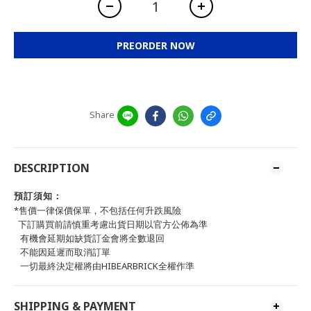
PREORDER NOW
Share
DESCRIPTION
預訂須知：
*售價一律保價保單，不包括任何升跌風險
下訂購買前請慎重考慮出貨日期以官方公佈為準
有機會延期如缺貨訂金會將全數退回
不能因延遲而取消訂單
一切最終決定權將由HIBEARBRICK全權作準
SHIPPING & PAYMENT