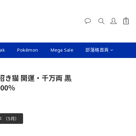
ak
Pokémon
Mega Sale
部落格首頁
K 招き猫 開運・千万両 黒
00％
年 （5月）