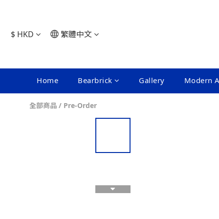
$
HKD
繁體中文
Home
Bearbrick
Gallery
Modern A
全部商品
/
Pre-Order